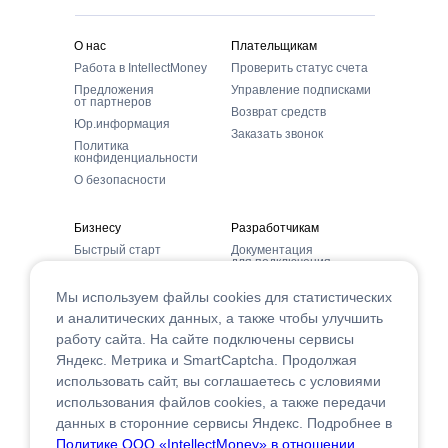
О нас
Плательщикам
Работа в IntellectMoney
Проверить статус счета
Предложения
Управление подписками
от партнеров
Возврат средств
Юр.информация
Заказать звонок
Политика
конфиденциальности
О безопасности
Бизнесу
Разработчикам
Быстрый старт
Документация
для подключения
Способы оплаты
Модули и CMS
Демонстрация оплаты
Мы используем файлы cookies для статистических
Графические элементы
Тарифы
и аналитических данных, а также чтобы улучшить
Помощь/FAQ
работу сайта. На сайте подключены сервисы
Яндекс. Метрика и SmartCaptcha. Продолжая
использовать сайт, вы соглашаетесь с условиями
использования файлов сookies, а также передачи
данных в сторонние сервисы Яндекс. Подробнее в
Политике ООО «IntellectMoney» в отношении