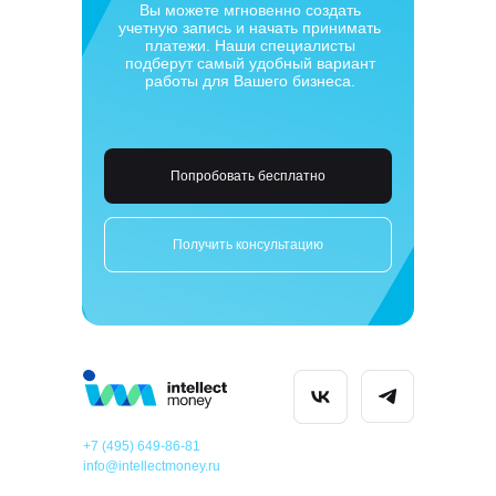
Вы можете мгновенно создать
учетную запись и начать принимать
платежи. Наши специалисты
подберут самый удобный вариант
работы для Вашего бизнеса.
Попробовать бесплатно
Получить консультацию
+7 (495) 649-86-81
info@intellectmoney.ru