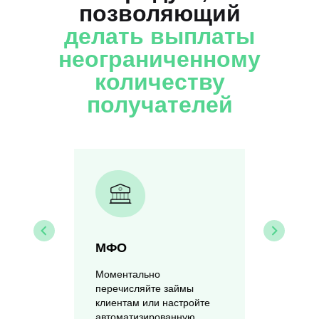
позволяющий
делать
выплаты
неограниченному
количеству
получателей
МФО
Воз
Моментально
Легк
ам
перечисляйте займы
сред
клиентам или настройте
без 
автоматизированную
прос