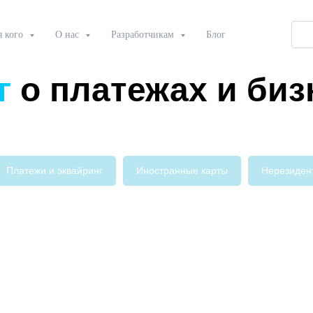
я кого
О нас
Разработчикам
Блог
г
о платежах и биз
Платежи и эквайринг
Иностранные карты
Нерезиден